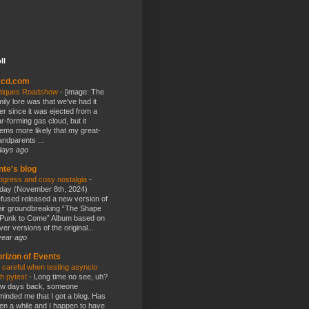
ll
kcd.com
tiques Roadshow
-
[image: The
mily lore was that we've had it
er since it was ejected from a
ar-forming gas cloud, but it
ems more likely that my great-
andparents ...
days ago
nte's blog
ogress and cosy nostalgia
-
day (November 8th, 2024)
fused released a new version of
eir groundbreaking “The Shape
 Punk to Come” Album based on
ver versions of the original...
year ago
rizon of Events
 careful when testing asyncio
th pytest
-
Long time no see, uh?
w days back, someone
minded me that I got a blog. Has
en a while and I happen to have