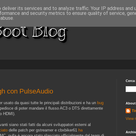
deliver its services and to analyze traffic. Your IP address and
formance and security metrics to ensure quality of service, ge
 abuse.
oot Blog
Cerca 
gh con PulseAudio
 usato da quasi tutte le principali distribuzioni e ha un
bug
About
mpedisce di poter mandare il flusso AC3 o DTS direttamente
Ti
 o HDMI).
View m
nti siano stati fatti da alcuni sviluppatori esterni al
ciato
delle patch per gstreamer e cbxbiker61
ha
Archi
C, nulla è ancora stato rilasciato ufficialmente dal team di