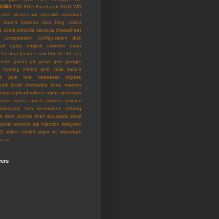
bilità
zsh
FUD
Facebook
ROM
WD
adsl
alcatel
aol
attualità
autostart
bash4
batteria
bios
blog
calcio
a
cdrkit
cdrtools
censura
cheatsheet
compression
configuration
disk
ad
dplay
english
exherbo
expo
015
fibra
fooldns
fork
fttb
fttc
ftth
gcj
nese
giochi
git
gmail
gnu
google
hosting
infinity
ipv6
italia
italia.it
k
java
kde
keepassx
kopete
pad
locali
lombardia
lzma
maemo
megaupload
milano
nginx
opensipa
urce
opera
patch
photos
privacy
ulseaudio
ram
recensione
rekonq
ti
sbot
sconto
shell
sicurezza
sixxs
social network
sql injection
telegram
l2
video
vimdiff
virgin
vlc
wireshark
ss
xz
wers