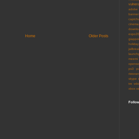
vulnera
adobe
banner
captch
cinema
downlo
expo2
Home
Older Posts
giappo
holiday
jailbrea
launch
meemi
openso
ps3
p
ristoran
skype
tre
vds
xbox
x
Follo