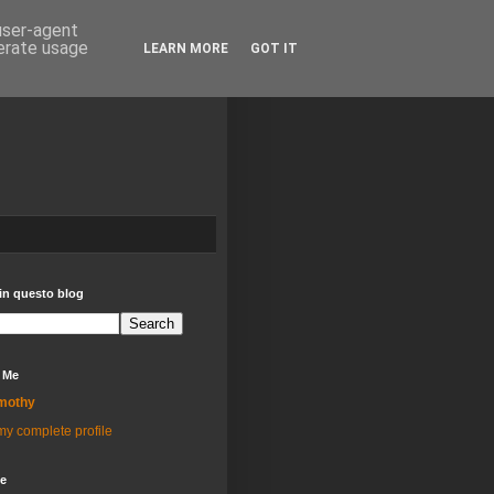
 user-agent
nerate usage
LEARN MORE
GOT IT
in questo blog
 Me
mothy
y complete profile
ve