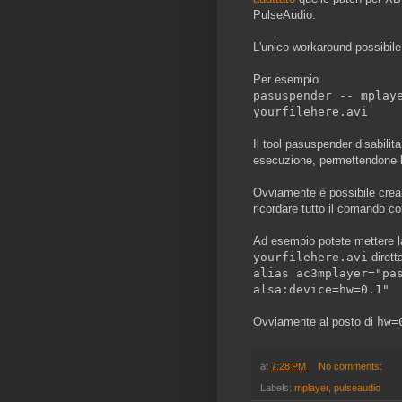
PulseAudio.
L'unico workaround possibile
Per esempio
pasuspender -- mplay
yourfilehere.avi
Il tool pasuspender disabilit
esecuzione, permettendone l
Ovviamente è possibile creare
ricordare tutto il comando co
Ad esempio potete mettere la
yourfilehere.avi
dirett
alias ac3mplayer="pa
alsa:device=hw=0.1"
Ovviamente al posto di
hw=
at
7:28 PM
No comments:
Labels:
mplayer
,
pulseaudio