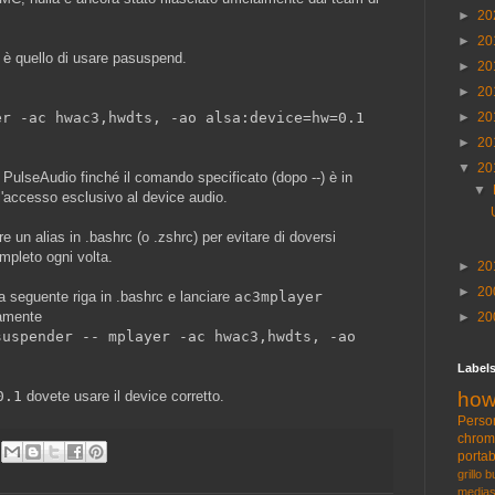
►
20
►
20
 è quello di usare pasuspend.
►
20
►
20
►
20
er -ac hwac3,hwdts, -ao alsa:device=hw=0.1
►
20
▼
20
a PulseAudio finché il comando specificato (dopo --) è in
▼
'accesso esclusivo al device audio.
 un alias in .bashrc (o .zshrc) per evitare di doversi
mpleto ogni volta.
►
20
►
20
 seguente riga in .bashrc e lanciare
ac3mplayer
amente
►
20
suspender -- mplayer -ac hwac3,hwdts, -ao
Label
how
0.1
dovete usare il device corretto.
Perso
chro
portab
grillo
b
medias