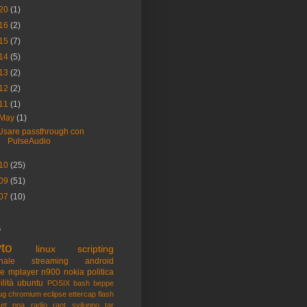
20
(1)
16
(2)
15
(7)
14
(5)
13
(2)
12
(2)
11
(1)
May
(1)
Usare passthrough con
PulseAudio
10
(25)
09
(51)
07
(10)
s
to
linux
scripting
nale
streaming
android
me
mplayer
n900
nokia
politica
ilità
ubuntu
POSIX
bash
beppe
ug
chromium
eclipse
ettercap
flash
et
ppa
radio
rant
sviluppo
tar