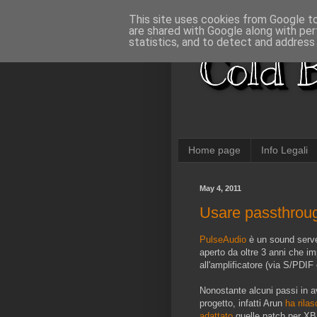
This site uses cookies from Google to 
are shared with Google along with per
statistics, and to detect and address
Cold B
Home page
Info Legali
May 4, 2011
Usare passthrou
PulseAudio
è un sound server
aperto da oltre 3 anni che i
all'amplificatore (via S/PDIF
Nonostante alcuni passi in ava
progetto, infatti Arun
ha rilas
adattato
quelle patch per XBM