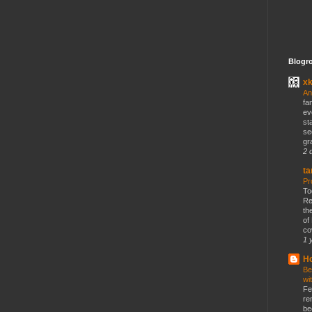
Blogro
x
An
fa
ev
st
se
gr
2 
ta
Pr
To
Re
th
of
co
1 
Ho
Be
wi
Fe
re
be