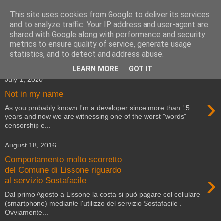
This site uses cookies from Google to deliver its services
Cold Boot Blog
and to analyze traffic. Your IP address and user-agent are
shared with Google along with performance and security
metrics to ensure quality of service, generate usage
statistics, and to detect and address abuse.
▼
LEARN MORE
GOT IT
July 1, 2020
Not in my name
›
As you probably known I'm a developer since more than 15
years and now we are witnessing one of the worst "words"
censorship e...
August 18, 2016
Comportamento molto scorretto
del Comune di Lissone riguardo
›
al servizio Sostafacile
Dal primo Agosto a Lissone la costa si può pagare col cellulare
(smartphone) mediante l'utilizzo del servizio Sostafacile .
Ovviamente...