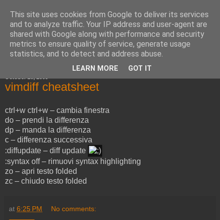
This site uses cookies from Google to deliver its services
Cold Boot Blog
and to analyze traffic. Your IP address and user-agent are
shared with Google along with performance and security
metrics to ensure quality of service, generate usage
statistics, and to detect and address abuse.
▼
LEARN MORE
GOT IT
October 20, 2009
vimdiff cheatsheet
ctrl+w ctrl+w – cambia finestra
do – prendi la differenza
dp – manda la differenza
c – differenza successiva
:diffupdate – diff update
:syntax off – rimuovi syntax highlighting
zo – apri testo folded
zc – chiudo testo folded
at
6:25 PM
No comments: