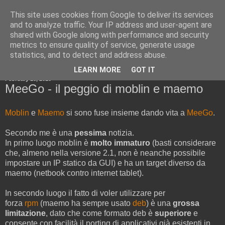
This site uses cookies from Google to deliver its services
Cold Boot Blog
and to analyze traffic. Your IP address and user-agent are
shared with Google along with performance and security
metrics to ensure quality of service, generate usage
statistics, and to detect and address abuse.
▼
LEARN MORE
GOT IT
February 16, 2010
MeeGo - il peggio di moblin e maemo
Moblin
e
Maemo
si sono fuse insieme dando vita a
MeeGo
.
Secondo me è una
pessima
notizia.
In primo luogo moblin è
molto immaturo
(basti considerare
che, almeno nella versione 2.1, non è neanche possibile
impostare un IP statico da GUI) e ha un target diverso da
maemo (netbook contro internet tablet).
In secondo luogo il fatto di voler utilizzare per
forza
rpm
(maemo ha sempre usato
deb
) è una
grossa
limitazione
, dato che come formato deb è
superiore
e
consente con facilità il porting di applicativi già esistenti in