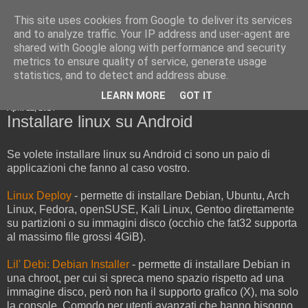
This site uses cookies from Google to deliver its services
Cold Boot Blog
and to analyze traffic. Your IP address and user-agent are
shared with Google along with performance and security
metrics to ensure quality of service, generate usage
statistics, and to detect and address abuse.
▼
LEARN MORE
GOT IT
April 22, 2014
Installare linux su Android
Se volete installare linux su Android ci sono un paio di
applicazioni che fanno al caso vostro.
Linux Deploy
- permette di installare Debian, Ubuntu, Arch
Linux, Fedora, openSUSE, Kali Linux, Gentoo direttamente
su partizioni o su immagini disco (occhio che fat32 supporta
al massimo file grossi 4GiB).
Lil' Debi: Debian Installer
- permette di installare Debian in
una chroot, per cui si spreca meno spazio rispetto ad una
immagine disco, però non ha il supporto grafico (X), ma solo
la console. Comodo per utenti avanzati che hanno bisogno